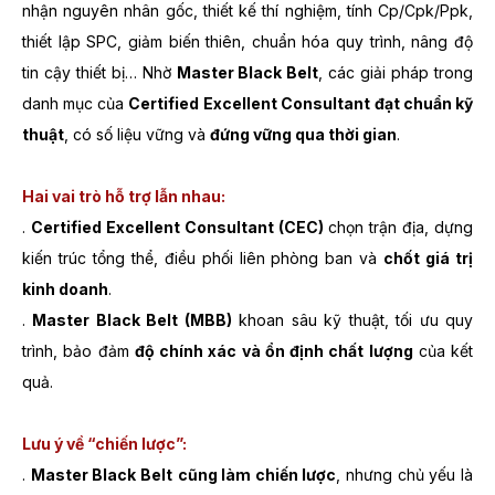
nhận nguyên nhân gốc, thiết kế thí nghiệm, tính Cp/Cpk/Ppk,
thiết lập SPC, giảm biến thiên, chuẩn hóa quy trình, nâng độ
tin cậy thiết bị… Nhờ
Master Black Belt
, các giải pháp trong
danh mục của
Certified Excellent Consultant
đạt chuẩn kỹ
thuật
, có số liệu vững và
đứng vững qua thời gian
.
Hai vai trò hỗ trợ lẫn nhau:
.
Certified Excellent Consultant (CEC)
chọn trận địa, dựng
kiến trúc tổng thể, điều phối liên phòng ban và
chốt giá trị
kinh doanh
.
.
Master Black Belt (MBB)
khoan sâu kỹ thuật, tối ưu quy
trình, bảo đảm
độ chính xác và ổn định chất lượng
của kết
quả.
Lưu ý về “chiến lược”:
.
Master Black Belt
cũng làm chiến lược
, nhưng chủ yếu là