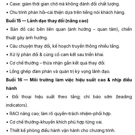
• Case: giảm thời gian chờ mà không đánh đổi chất lượng.
• Chu trình phản hồi–cải thiện dựa trên tiếng nói khách hàng.
Buổi 15 — Lãnh đạo thay đổi (nâng cao)
• Bản đồ các bên liên quan (ảnh hưởng – quan tâm), chiến
thuật gây ảnh hưởng.
• Câu chuyện thay đổi, kế hoạch truyền thông nhiều tầng.
• Xử lý phản đối & củng cố cam kết sau triển khai.
• Cơ chế thưởng – thừa nhận gắn kết quả thay đổi.
• Lồng ghép đàm phán và quản trị kỳ vọng lãnh đạo.
Buổi 16 — Môi trường làm việc hiệu suất cao & nhịp điều
hành
• Đối thoại hiệu suất theo tầng; chỉ báo sớm (leading
indicators).
• RACI nâng cao; làm rõ quyền–trách nhiệm–phối hợp.
• Cơ chế thưởng–khuyến khích phù hợp từng vai.
• Thiết kế phòng điều hành vận hành cho chương trình.