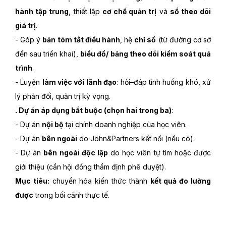
hành tập trung
, thiết lập
cơ chế quản trị
và
sổ theo dõi
giá trị
.
- Góp ý
bản tóm tắt điều hành
, hệ
chỉ số
(từ đường cơ sở
đến sau triển khai),
biểu đồ/ bảng theo dõi kiểm soát quá
trình
.
- Luyện
làm việc với lãnh đạo
: hỏi–đáp tình huống khó, xử
lý phản đối, quản trị kỳ vọng.
. Dự án áp dụng bắt buộc (chọn hai trong ba)
:
- Dự án
nội bộ
tại chính doanh nghiệp của học viên.
- Dự án
bên ngoài
do John&Partners kết nối (nếu có).
- Dự án
bên ngoài độc lập
do học viên tự tìm hoặc được
giới thiệu (cần hội đồng thẩm định phê duyệt).
Mục tiêu:
chuyển hóa kiến thức thành
kết quả đo lường
được
trong bối cảnh thực tế.