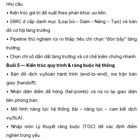
nhu cầu.
• Kiến trúc giá trị đề xuất theo phân khúc ưu tiên.
• ERRC ở cấp danh mục (Loại bỏ – Giảm – Nâng – Tạo) và bản
đồ cơ hội tăng trưởng.
• Pipeline thử nghiệm rủi ro thấp; tiêu chí chọn “đòn bẩy” tăng
trưởng.
• Chọn chỉ số dẫn dắt tăng trưởng và cơ chế kiểm chứng nhanh.
Buổi 5 — Kiến trúc quy trình & ràng buộc hệ thống
• Bản đồ dịch vụ/toàn hành trình (end-to-end), ma trận bàn
giao (handoff).
• Nhận diện điểm dễ hỏng (fail-points) và rủi ro tại giao diện
liên phòng ban.
• Mô hình năng lực hệ thống (tải – năng lực – cam kết dịch
vụ/SLA).
• Nhập môn Lý thuyết ràng buộc (TOC) để xác định điểm
nghẽn trọng yếu.