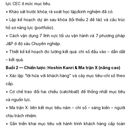
lực CEC ở mức mục tiêu.
• Khảo sát trước khóa; rà soát học tập/kinh nghiệm đã có.
• Lập kế hoạch dự án sau khóa (tối thiểu 2 đề tài) và cấu trúc
hồ sơ năng lực (portfolio).
• Cách vận dụng 7 lĩnh vực tối ưu vận hành và 7 phương pháp
J&P ở độ sâu Chuyên nghiệp.
• Thiết kế kế hoạch đo lường kết quả: chỉ số đầu vào – dẫn dắt
– kết quả.
Buổi 2 — Chiến lược: Hoshin Kanri & Ma trận X (nâng cao)
• Xác lập “lời hứa với khách hàng” và cây mục tiêu–chỉ số theo
cấp.
• Cơ chế trao đổi hai chiều (catchball) để thống nhất mục tiêu
và nguồn lực.
• Ma trận X: liên kết mục tiêu năm – chỉ số – sáng kiến – người
chịu trách nhiệm.
• Gắn triển khai mục tiêu với hành trình khách hàng cấp toàn