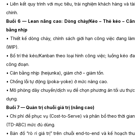
• Liên kết quy trình với mục tiêu, trải nghiệm khách hàng và tài
chính.
Buổi 6 — Lean nâng cao: Dòng chảy/Kéo – Thẻ kéo – Cân
bằng nhịp
• Thiết kế dòng chảy, chính sách giới hạn công việc đang làm
(WIP).
• Bố trí thẻ kéo/Kanban theo loại hình công việc; luồng kéo đa
công đoạn.
• Cân bằng nhịp (heijunka), giảm chờ – giảm tồn.
• Chống lỗi tự động (poka-yoke) ở mức nâng cao.
• Mô phỏng dây chuyền/dịch vụ để chọn phương án tối ưu thực
dụng.
Buổi 7 — Quản trị chuỗi giá trị (nâng cao)
• Chi phí để phục vụ (Cost-to-Serve) và phân bổ theo thời gian
(TD-ABC) mức đủ dùng.
• Bản đồ “rò rỉ giá trị” trên chuỗi end-to-end và kế hoạch thu