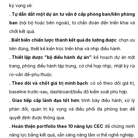
kỳ vọng sẽ:
. Tự dẫn dắt một dự án tư vấn ở cấp phòng ban/liên phòng
ban
(nội bộ hoặc bên ngoài), từ chẩn đoán đến triển khai và
chốt kết quả.
. Biết biến chiến lược thành kết quả đo lường được
: chọn ưu
tiên đúng, thiết kế kiến trúc triển khai và nhịp điều hành.
. Thiết lập được “bộ điều hành dự án”
: kế hoạch dự án một
trang, phòng điều hành tập trung, cơ chế họp nhịp, nhật ký rủi
ro–vấn đề–phụ thuộc.
. Theo dõi và chốt giá trị minh bạch
: có sổ theo dõi giá trị,
baseline trước–sau, dashboard/biểu đồ kiểm soát phù hợp.
. Giao tiếp cấp lãnh đạo tốt hơn
: trình bày điều hành, xử lý
phản đối, quản trị kỳ vọng và điều phối đa phòng ban để
quyết định được thông qua.
. Hoàn thiện portfolio theo 10 năng lực CEC
để chứng minh
năng lực bằng kết quả, sẵn sàng nâng tầm vị thế nghề nghiệp.