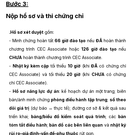
Bước 3:
Nộp hồ sơ và thi chứng chỉ
.Hồ sơ xét duyệt
gồm:
- Minh chứng hoàn tất
66 giờ đào tạo
nếu
ĐÃ
hoàn thành
chương trình CEC Associate hoặc
126 giờ đào tạo
nếu
CHƯA
hoàn thành chương trình CEC Associate.
-
Nhật ký kèm cặp
tối thiểu
10 giờ
(khi
ĐÃ
có chứng chỉ
CEC Associate) và tối thiếu
20 giờ
(khi
CHƯA
có chứng
chỉ CEC Associate).
-
Hồ sơ năng lực dự án
: kế hoạch dự án một trang; biên
bản/ảnh minh chứng
phòng điều hành tập trung
;
sổ theo
dõi giá trị
(dự báo ↔ thực tế); đường cơ sở & kết quả sau
triển khai;
bảng/biểu đồ kiểm soát quá trình
; các
bản
tóm tắt điều hành
;
bản đồ các bên liên quan
và
nhật ký
rủi ro–giả định–vấn đề–phụ thuộc
rút gọn.