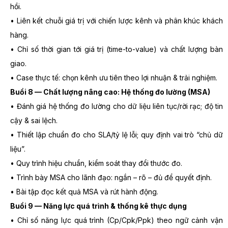
hồi.
• Liên kết chuỗi giá trị với chiến lược kênh và phân khúc khách
hàng.
• Chỉ số thời gian tới giá trị (time-to-value) và chất lượng bàn
giao.
• Case thực tế: chọn kênh ưu tiên theo lợi nhuận & trải nghiệm.
Buổi 8 — Chất lượng nâng cao: Hệ thống đo lường (MSA)
• Đánh giá hệ thống đo lường cho dữ liệu liên tục/rời rạc; độ tin
cậy & sai lệch.
• Thiết lập chuẩn đo cho SLA/tỷ lệ lỗi; quy định vai trò “chủ dữ
liệu”.
• Quy trình hiệu chuẩn, kiểm soát thay đổi thước đo.
• Trình bày MSA cho lãnh đạo: ngắn – rõ – đủ để quyết định.
• Bài tập đọc kết quả MSA và rút hành động.
Buổi 9 — Năng lực quá trình & thống kê thực dụng
• Chỉ số năng lực quá trình (Cp/Cpk/Ppk) theo ngữ cảnh vận