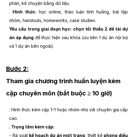
phán, kể chuyện bằng dữ liệu.
.
Hình thức:
học online, thảo luận tình huống, bài tập
nhóm, handouts, homeworks, case studies.
Yêu cầu trong giai đoạn học: chọn tối thiểu 2 đề tài dự
án áp dụng
để thực hiện sau khóa (ưu tiên 1 dự án nội bộ
và 1 dự án bên ngoài).
Bước 2:
Tham gia chương trình huấn luyện kèm
cặp chuyên môn (bắt buộc ≥ 10 giờ)
. Hình thức kèm cặp 1–1 hoặc nhóm nhỏ với chuyên gia cấp
cao.
. Trọng tâm kèm cặp:
- Rà soát
kế hoạch dự án một trang
, thiết kế
phòng điều