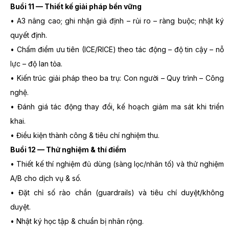
Buổi 11 — Thiết kế giải pháp bền vững
• A3 nâng cao; ghi nhận giả định – rủi ro – ràng buộc; nhật ký
quyết định.
• Chấm điểm ưu tiên (ICE/RICE) theo tác động – độ tin cậy – nỗ
lực – độ lan tỏa.
• Kiến trúc giải pháp theo ba trụ: Con người – Quy trình – Công
nghệ.
• Đánh giá tác động thay đổi, kế hoạch giảm ma sát khi triển
khai.
• Điều kiện thành công & tiêu chí nghiệm thu.
Buổi 12 — Thử nghiệm & thí điểm
• Thiết kế thí nghiệm đủ dùng (sàng lọc/nhân tố) và thử nghiệm
A/B cho dịch vụ & số.
• Đặt chỉ số rào chắn (guardrails) và tiêu chí duyệt/không
duyệt.
• Nhật ký học tập & chuẩn bị nhân rộng.