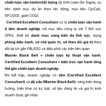
chiến lược vận hành/chất lượng
(lộ trình Lean–Six Sigma, ưu
tiên danh mục dự án theo tác động, mục tiêu Cp/Cpk,
SPC/DOE, giảm COQ).
.
Certified Excellent Consultant
xử lý
chiến lược vận hành
ở tầm doanh nghiệp
: nối mục tiêu công ty với 7 lĩnh vực
OPEX, thiết kế
danh mục sáng kiến đa lĩnh vực
, dựng
phòng điều hành
,
cơ chế quản trị
,
sổ theo dõi giá trị
theo
dõi lợi ích gắn P&L/ESG và điều phối các bên liên quan.
Master Black Belt = chiến lược kỹ thuật vận hành
,
Certified Excellent Consultant = kiến trúc vận hành tổng
thể gắn chiến lược doanh nghiệp
.
Khi kết hợp, doanh nghiệp có
tầm (Certified Excellent
Consultant)
và
độ sâu (Master Black Belt)
: sáng kiến đúng
hướng, triển khai có kỷ luật, số liệu đáng tin và giá trị kinh
doanh được ghi nhận.