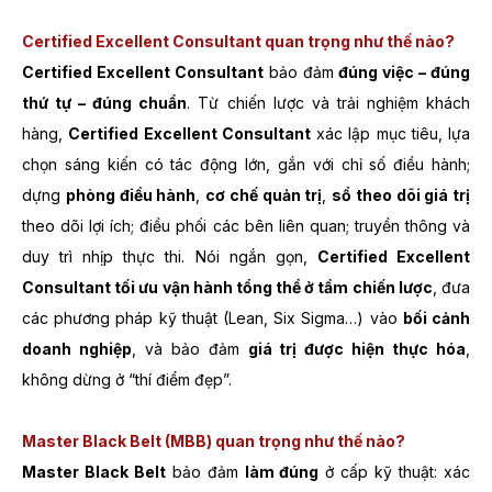
Certified Excellent Consultant quan trọng như thế nào?
Certified Excellent Consultant
bảo đảm
đúng việc – đúng
thứ tự – đúng chuẩn
. Từ chiến lược và trải nghiệm khách
hàng,
Certified Excellent Consultant
xác lập mục tiêu, lựa
chọn sáng kiến có tác động lớn, gắn với chỉ số điều hành;
dựng
phòng điều hành
,
cơ chế quản trị
,
sổ theo dõi giá trị
theo dõi lợi ích; điều phối các bên liên quan; truyền thông và
duy trì nhịp thực thi. Nói ngắn gọn,
Certified Excellent
Consultant tối ưu vận hành tổng thể ở tầm chiến lược
, đưa
các phương pháp kỹ thuật (Lean, Six Sigma…) vào
bối cảnh
doanh nghiệp
, và bảo đảm
giá trị được hiện thực hóa
,
không dừng ở “thí điểm đẹp”.
Master Black Belt (MBB) quan trọng như thế nào?
Master Black Belt
bảo đảm
làm đúng
ở cấp kỹ thuật: xác