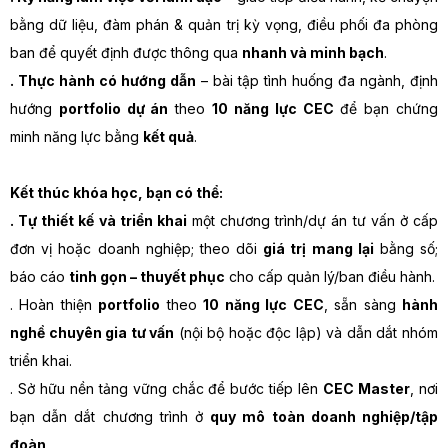
bằng dữ liệu, đàm phán & quản trị kỳ vọng, điều phối đa phòng
ban để quyết định được thông qua
nhanh và minh bạch
.
. Thực hành có hướng dẫn
– bài tập tình huống đa ngành, định
hướng
portfolio dự án
theo
10 năng lực CEC
để bạn chứng
minh năng lực bằng
kết quả
.
Kết thúc khóa học, bạn có thể:
. Tự thiết kế và triển khai
một chương trình/dự án tư vấn ở cấp
đơn vị hoặc doanh nghiệp; theo dõi
giá trị mang lại
bằng số;
báo cáo
tinh gọn – thuyết phục
cho cấp quản lý/ban điều hành.
. Hoàn thiện
portfolio
theo
10 năng lực CEC
, sẵn sàng
hành
nghề chuyên gia tư vấn
(nội bộ hoặc độc lập) và dẫn dắt nhóm
triển khai.
. Sở hữu nền tảng vững chắc để bước tiếp lên
CEC Master
, nơi
bạn dẫn dắt chương trình ở
quy mô toàn doanh nghiệp/tập
đoàn
.