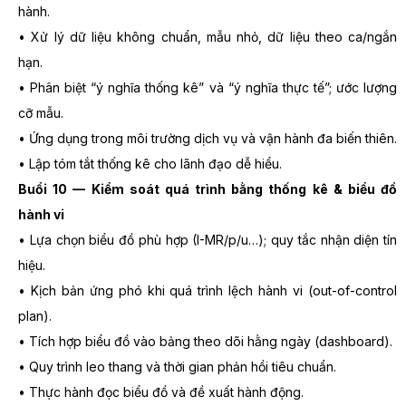
hành.
• Xử lý dữ liệu không chuẩn, mẫu nhỏ, dữ liệu theo ca/ngắn
hạn.
• Phân biệt “ý nghĩa thống kê” và “ý nghĩa thực tế”; ước lượng
cỡ mẫu.
• Ứng dụng trong môi trường dịch vụ và vận hành đa biến thiên.
• Lập tóm tắt thống kê cho lãnh đạo dễ hiểu.
Buổi 10 — Kiểm soát quá trình bằng thống kê & biểu đồ
hành vi
• Lựa chọn biểu đồ phù hợp (I-MR/p/u…); quy tắc nhận diện tín
hiệu.
• Kịch bản ứng phó khi quá trình lệch hành vi (out-of-control
plan).
• Tích hợp biểu đồ vào bảng theo dõi hằng ngày (dashboard).
• Quy trình leo thang và thời gian phản hồi tiêu chuẩn.
• Thực hành đọc biểu đồ và đề xuất hành động.