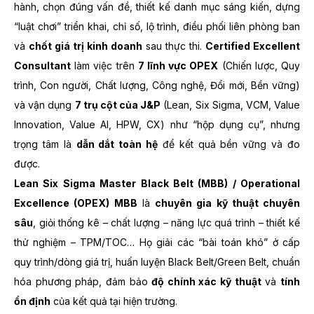
hành, chọn đúng vấn đề, thiết kế danh mục sáng kiến, dựng
“luật chơi” triển khai, chỉ số, lộ trình, điều phối liên phòng ban
và
chốt giá trị kinh doanh
sau thực thi.
Certified Excellent
Consultant
làm việc trên
7 lĩnh vực OPEX
(Chiến lược, Quy
trình, Con người, Chất lượng, Công nghệ, Đổi mới, Bền vững)
và vận dụng
7 trụ cột của J&P
(Lean, Six Sigma, VCM, Value
Innovation, Value AI, HPW, CX) như “hộp dụng cụ”, nhưng
trọng tâm là
dẫn dắt toàn hệ
để kết quả bền vững và đo
được.
Lean Six Sigma Master Black Belt (MBB) / Operational
Excellence (OPEX) MBB
là
chuyên gia kỹ thuật chuyên
sâu
, giỏi thống kê – chất lượng – năng lực quá trình – thiết kế
thử nghiệm – TPM/TOC… Họ giải các “bài toán khó” ở cấp
quy trình/dòng giá trị, huấn luyện Black Belt/Green Belt, chuẩn
hóa phương pháp, đảm bảo
độ chính xác kỹ thuật
và
tính
ổn định
của kết quả tại hiện trường.