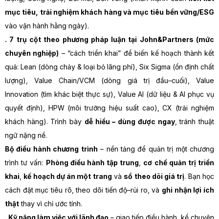
mục tiêu, trải nghiệm khách hàng và mục tiêu bền vững/ESG
vào vận hành hằng ngày).
. 7 trụ cột theo phương pháp luận tại John&Partners (mức
chuyên nghiệp)
– “cách triển khai” để biến kế hoạch thành kết
quả: Lean (dòng chảy & loại bỏ lãng phí), Six Sigma (ổn định chất
lượng), Value Chain/VCM (dòng giá trị đầu–cuối), Value
Innovation (tìm khác biệt thực sự), Value AI (dữ liệu & AI phục vụ
quyết định), HPW (môi trường hiệu suất cao), CX (trải nghiệm
khách hàng). Trình bày
dễ hiểu – dùng được ngay
, tránh thuật
ngữ nặng nề.
Bộ điều hành chương trình
– nền tảng để quản trị một chương
trình tư vấn:
Phòng điều hành tập trung
,
cơ chế quản trị triển
khai
,
kế hoạch dự án một trang
và
sổ theo dõi giá trị
. Bạn học
cách đặt mục tiêu rõ, theo dõi tiến độ–rủi ro, và
ghi nhận lợi ích
thật
thay vì chỉ ước tính.
. Kỹ năng làm việc với lãnh đạo
– giao tiếp điều hành, kể chuyện