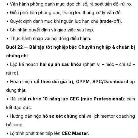
• Vận hành phòng danh mục: đọc chỉ số, rà soát tiến độ–rủi ro.
• Điều phối liên phòng ban; thang leo thang xử lý vấn đề.
• Quyết định danh mục khi nguồn lực hạn chế (trade-off).
• Ghi nhận quyết định và giao việc sau họp.
• Thực hành nhập vai hội đồng điều hành.
Buổi 22 — Bài tập tốt nghiệp bậc Chuyên nghiệp & chuẩn bị
chứng chỉ
• Lập kế hoạch
hai dự án sau khóa
(phạm vi – mốc – chỉ số –
rủi ro).
• Hoàn thiện
sổ theo dõi giá trị
,
OPPM
,
SPC/Dashboard
áp
dụng thật.
• Rà soát
rubric 10 năng lực CEC (mức Professional)
; cam
kết đạo đức.
• Hướng dẫn nộp
hồ sơ xét chứng chỉ
và lịch mentor coaching
bổ sung.
• Lộ trình phát triển tiếp lên
CEC Master
.