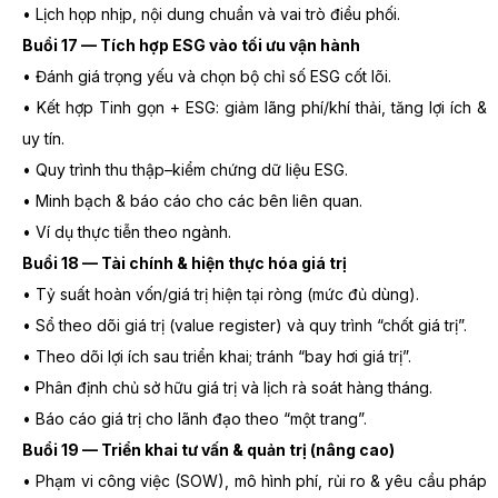
• Lịch họp nhịp, nội dung chuẩn và vai trò điều phối.
Buổi 17 — Tích hợp ESG vào tối ưu vận hành
• Đánh giá trọng yếu và chọn bộ chỉ số ESG cốt lõi.
• Kết hợp Tinh gọn + ESG: giảm lãng phí/khí thải, tăng lợi ích &
uy tín.
• Quy trình thu thập–kiểm chứng dữ liệu ESG.
• Minh bạch & báo cáo cho các bên liên quan.
• Ví dụ thực tiễn theo ngành.
Buổi 18 — Tài chính & hiện thực hóa giá trị
• Tỷ suất hoàn vốn/giá trị hiện tại ròng (mức đủ dùng).
• Sổ theo dõi giá trị (value register) và quy trình “chốt giá trị”.
• Theo dõi lợi ích sau triển khai; tránh “bay hơi giá trị”.
• Phân định chủ sở hữu giá trị và lịch rà soát hàng tháng.
• Báo cáo giá trị cho lãnh đạo theo “một trang”.
Buổi 19 — Triển khai tư vấn & quản trị (nâng cao)
• Phạm vi công việc (SOW), mô hình phí, rủi ro & yêu cầu pháp