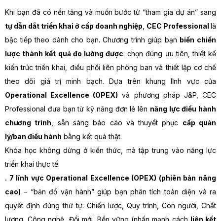
Khi bạn đã có nền tảng và muốn bước từ “tham gia dự án” sang
tự dẫn dắt triển khai ở cấp doanh nghiệp
,
CEC Professional
là
bậc tiếp theo dành cho bạn. Chương trình giúp bạn
biến chiến
lược thành kết quả đo lường được
: chọn đúng ưu tiên, thiết kế
kiến trúc triển khai, điều phối liên phòng ban và thiết lập cơ chế
theo dõi giá trị minh bạch. Dựa trên khung lĩnh vực của
Operational Excellence (OPEX)
và phương pháp J&P, CEC
Professional đưa bạn từ kỹ năng đơn lẻ lên
năng lực điều hành
chương trình
, sẵn sàng báo cáo và thuyết phục
cấp quản
lý/ban điều hành
bằng kết quả thật.
Khóa học không dừng ở kiến thức, mà tập trung vào năng lực
triển khai thực tế:
. 7 lĩnh vực Operational Excellence (OPEX) (phiên bản nâng
cao)
– “bản đồ vận hành” giúp bạn phân tích toàn diện và ra
quyết định đúng thứ tự: Chiến lược, Quy trình, Con người, Chất
lượng, Công nghệ, Đổi mới, Bền vững (nhấn mạnh cách
liên kết