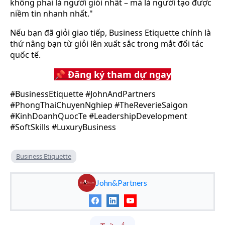
không phải là người giỏi nhất – mà là người tạo được
niềm tin nhanh nhất."
Nếu bạn đã giỏi giao tiếp, Business Etiquette chính là
thứ nâng bạn từ giỏi lên xuất sắc trong mắt đối tác
quốc tế.
📌 Đăng ký tham dự ngay
#BusinessEtiquette #JohnAndPartners
#PhongThaiChuyenNghiep #TheReverieSaigon
#KinhDoanhQuocTe #LeadershipDevelopment
#SoftSkills #LuxuryBusiness
Business Etiquette
John&Partners